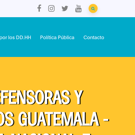
por los DD.HH
Política Pública
Contacto
EFENSORAS Y
S GUATEMALA -