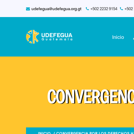
udefegua@udefegua.org.gt
+502 2232 9154
+502
Inicio
CONVERGENC
INICIO
/ CONVERGENCIA POR LOS DERECHOS 